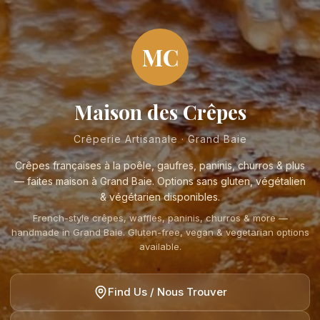
MC
Maison des Crêpes
Crêperie Artisanale · Grand Baie
Crêpes françaises à la poêle, gaufres, paninis, churros & plus
— faites maison à Grand Baie. Options sans gluten, végétalien
& végétarien disponibles.
French-style crêpes, waffles, paninis, churros & more —
handmade in Grand Baie. Gluten-free, vegan & vegetarian options
available.
Find Us / Nous Trouver